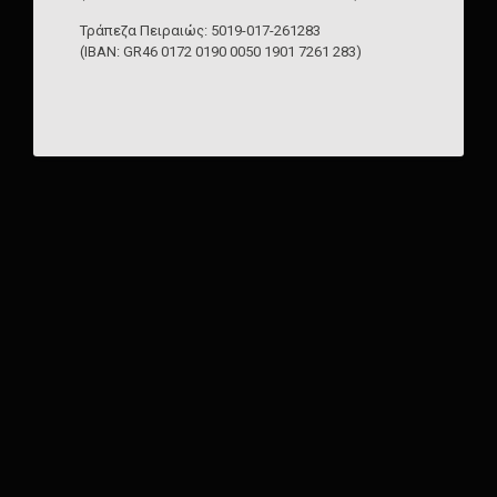
Τράπεζα Πειραιώς: 5019-017-261283
(IBAN: GR46 0172 0190 0050 1901 7261 283)
Περισσότερα
25 Φεβρουαρίου 2025
Οικιακά Φάρμακα, Συλλογή – Διαχείριση – Περιβάλλον.