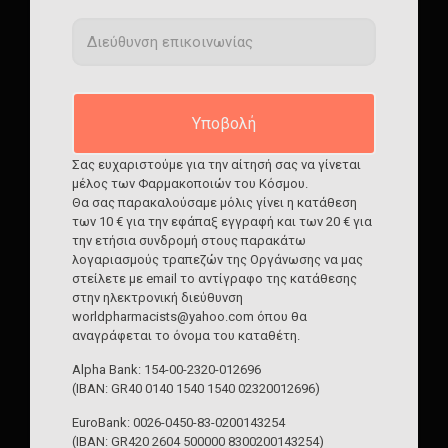
Σχετικά άρθρα
27 Φεβρουαρίου 2025
Σας ευχαριστούμε για την αίτησή σας να γίνεται
μέλος των Φαρμακοποιών του Κόσμου.
Θα σας παρακαλούσαμε μόλις γίνει η κατάθεση
των 10 € για την εφάπαξ εγγραφή και των 20 € για
την ετήσια συνδρομή στους παρακάτω
λογαριασμούς τραπεζών της Οργάνωσης να μας
στείλετε με email το αντίγραφο της κατάθεσης
στην ηλεκτρονική διεύθυνση
worldpharmacists@yahoo.com όπου θα
αναγράφεται το όνομα του καταθέτη.
Αlpha Bank: 154-00-2320-012696
(IBAN: GR40 0140 1540 1540 02320012696)
Επιστημονική ημερίδα «Διαχείριση φαρμακευτικών
αποβλήτων – Αντιμετώπιση μιας περιβαλλοντικής
EuroBank: 0026-0450-83-0200143254
απειλής»
(IBAN: GR420 2604 500000 8300200143254)